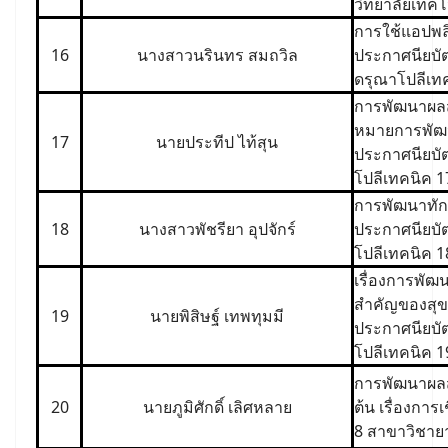
วิทยาลัยเทค
การใช้แอปพล
16
นางสาวนรินทร สมถวิล
ประกาศนียบัตร
ดรุณาโปลีเท
การพัฒนาผลสั
หมายการพัฒนา
17
นายประทีป ไท้สุน
ประกาศนียบัต
โปลีเทคนิค 1
การพัฒนาทัก
18
นางสาวพัชรียา อุปจักร์
ประกาศนียบัต
โปลีเทคนิค 1
เรื่องการพั
สำคัญของสุข
19
นายพิสิษฐ์ เทพทุมมี
ประกาศนียบัตร
โปลีเทคนิค 1
การพัฒนาผลสั
20
นายภูมิศักดิ์ เลิศหลาย
ต้น เรื่องการ
8 สาขาวิชาย