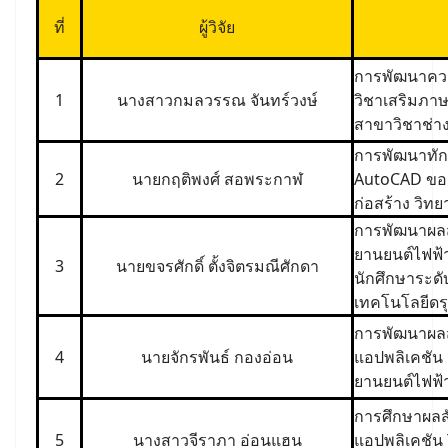
ที่
ผู้วิจัย
การพัฒนาควา
1
นางสาวกมลวรรณ จันทร์วงษ์
วิชาเสริมภาษา
สาขาวิชาช่าง
การพัฒนาทัก
2
นายกฤติพงศ์ สอพระกาฬ
AutoCAD ของน
ก่อสร้าง วิท
การพัฒนาผลส
ยานยนต์ไฟฟ้า
3
นายขจรศักดิ์ ตั้งจิตรมณีศักดา
นักศึกษาระดั
เทคโนโลยีดร
การพัฒนาผลสั
4
นายจักรพันธ์ กองอ่อน
แอปพลิเคชัน 
ยานยนต์ไฟฟ้า
การศึกษาผลส
5
นางสาวจีราภา อ่อนแฮน
แอปพลิเคชัน 