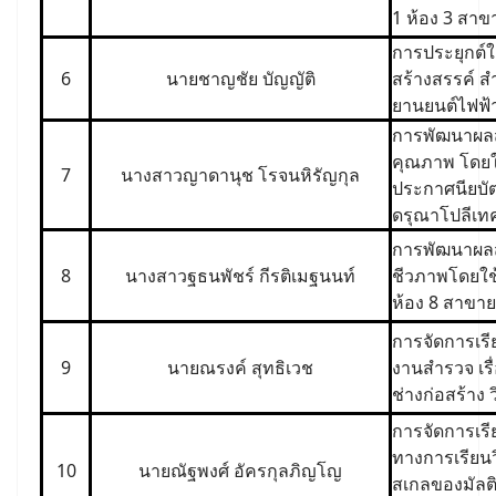
1 ห้อง 3 สาข
การประยุกต์ใช
6
นายชาญชัย บัญญัติ
สร้างสรรค์ สำ
ยานยนต์ไฟฟ้า
การพัฒนาผลส
คุณภาพ โดยใช
7
นางสาวญาดานุช โรจนหิรัญกุล
ประกาศนียบัตร
ดรุณาโปลีเท
การพัฒนาผลสั
8
นางสาวฐธนพัชร์ กีรติเมฐนนท์
ชีวภาพโดยใช้
ห้อง 8 สาขาย
การจัดการเรี
9
นายณรงค์ สุทธิเวช
งานสำรวจ เรื
ช่างก่อสร้าง
การจัดการเรี
ทางการเรียนวิ
10
นายณัฐพงศ์ อัครกุลภิญโญ
สเกลของมัลติม