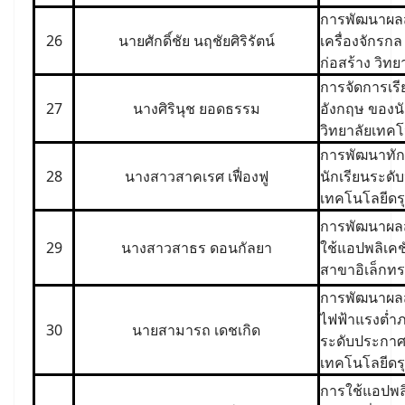
การพัฒนาผลส
26
นายศักดิ์ชัย นฤชัยศิริรัตน์
เครื่องจักรกล
ก่อสร้าง วิท
การจัดการเรี
27
นางศิรินุช ยอดธรรม
อังกฤษ ของนั
วิทยาลัยเทค
การพัฒนาทัก
28
นางสาวสาคเรศ เฟื่องฟู
นักเรียนระดับ
เทคโนโลยีดร
การพัฒนาผลส
29
นางสาวสาธร ดอนกัลยา
ใช้แอปพลิเคช
สาขาอิเล็กทร
การพัฒนาผลสั
ไฟฟ้าแรงต่ำ
30
นายสามารถ เดชเกิด
ระดับประกาศนี
เทคโนโลยีดร
การใช้แอปพล