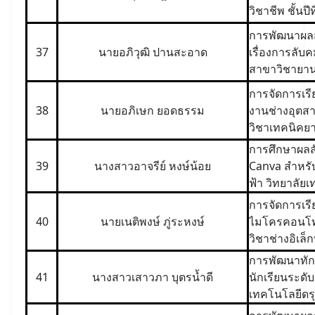
วิชาชีพ ชั้นป
การพัฒนาผลสั
37
นายอภิวุฒิ ปานสะอาด
เรื่องการลับค
สาขาวิชายาน
การจัดการเรี
38
นายอภิเษก ยอดธรรม
งานช่างอุตสา
วิชาเทคนิคย
การศึกษาผลสั
39
นางสาวอาจรีย์ หงษ์น้อย
Canva สำหรับน
ฟ้า วิทยาลัย
การจัดการเรี
40
นายเนติพงษ์ ภู่ระหงษ์
ไมโครคอนโทรล
วิชาช่างอิเล
การพัฒนาทัก
41
นางสาวเสาวภา บุตรน้ำดี
นักเรียนระดับ
เทคโนโลยีดร