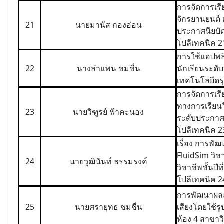
การจัดการเรี
จักรยานยนต์ 
21
นายมานัส กองอ่อน
ประกาศนียบัต
โปลีเทคนิค 2
การใช้แอปพล
22
นางลำแพน ชมชื่น
นักเรียนระดับ
เทคโนโลยีดร
การจัดการเรี
ทางการเรียนว
23
นายวิฑูรย์ ฟ้าคะนอง
ระดับประกาศน
โปลีเทคนิค 2
เรื่อง การพ
FluidSim วิช
24
นายวุฒินันท์ ธรรมรงค์
วิชาชีพชั้นปี
โปลีเทคนิค 2
การพัฒนาผลสั
25
นายศรายุทธ ชมชื่น
เสียงโดยใช้ร
ห้อง 4 สาขาว