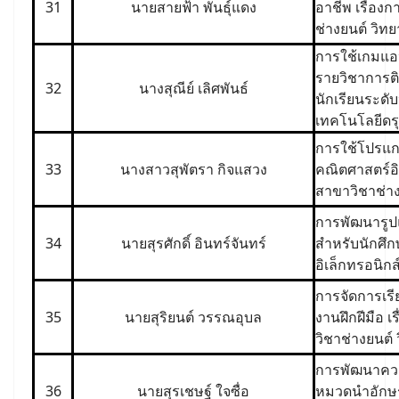
31
นายสายฟ้า พันธุ์แดง
อาชีพ เรื่องก
ช่างยนต์ วิท
การใช้เกมแอป
รายวิชาการติ
32
นางสุณีย์ เลิศพันธ์
นักเรียนระดับ
เทคโนโลยีดร
การใช้โปรแ
33
นางสาวสุพัตรา กิจแสวง
คณิตศาสตร์อิเ
สาขาวิชาช่าง
การพัฒนารูป
34
นายสุรศักดิ์ อินทร์จันทร์
สำหรับนักศึกษ
อิเล็กทรอนิก
การจัดการเรี
35
นายสุริยนต์ วรรณอุบล
งานฝึกฝีมือ เ
วิชาช่างยนต์
การพัฒนาควา
36
นายสุรเชษฐ์ ใจซื่อ
หมวดนำอักษร