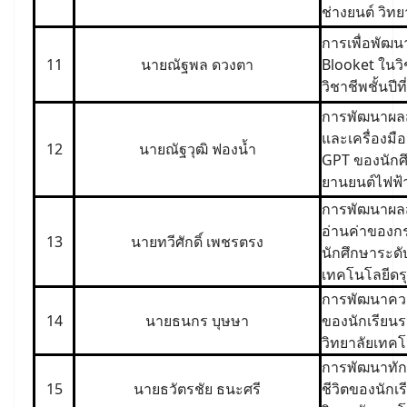
ช่างยนต์ วิท
การเพื่อพัฒ
11
นายณัฐพล ดวงตา
Blooket ในวิ
วิชาชีพชั้นปี
การพัฒนาผลส
และเครื่องมื
12
นายณัฐวุฒิ ฟองน้ำ
GPT ของนักศึ
ยานยนต์ไฟฟ้
การพัฒนาผลส
อ่านค่าของก
13
นายทวีศักดิ์ เพชรตรง
นักศึกษาระดับ
เทคโนโลยีดร
การพัฒนาคว
14
นายธนกร บุษษา
ของนักเรียนร
วิทยาลัยเทค
การพัฒนาทัก
15
นายธวัตรชัย ธนะศรี
ชีวิตของนักเร