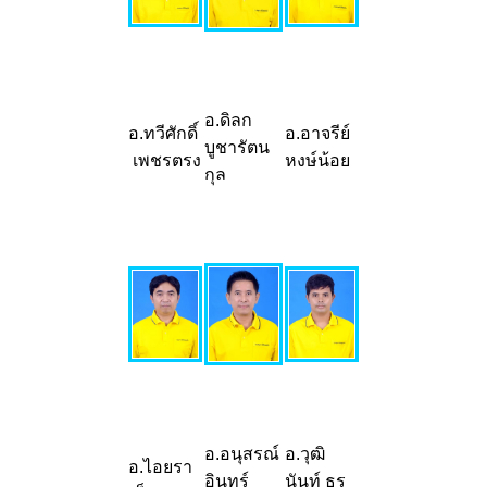
อ.ดิลก
อ.ทวีศักดิ์
อ.
อาจรีย์
บูชารัตน
เพชรตรง
หงษ์น้อย
กุล
อ.
อนุสรณ์
อ.
วุฒิ
อ.
ไอยรา
อินทร์
นันท์ ธร