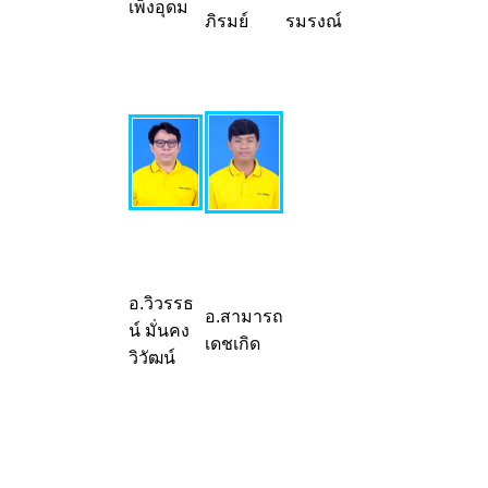
เพ็งอุดม
ภิรมย์
รมรงณ์
อ.วิวรรธ
อ.สามารถ
น์ มั่นคง
เดชเกิด
วิวัฒน์