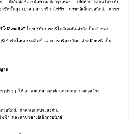
ก สังกัดมิสซังโรมันคาทอลิกกรุงเทพฯ เปิดทำการสอนในระดับ
าชีพชั้นสูง (ปวส.) สาขาวิชาไฟฟ้า, สาขาอิเล็กทรอนิกส์, สาขา
รีโปลีเทคนิค"
โดยบริษัทราชบุรีโปลีเทคนิคจำกัดเป็นเจ้าของ
รีเข้ารับโอนกรรมสิทธิ์ และการบริหารวิทยาลัยเปลี่ยนชื่อเป็น
นุญาต
พ (ปวช.) ได้แก่ แผนกช่างยนต์ และแผนกช่างก่อสร้าง
ล็กทรอนิกส์, ศาลาเอนกประสงค์ม,
งไฟฟ้า และ
สาขาช่างอิเล็กทรอนิกส์